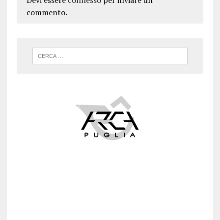
Devi essere
connesso
per inviare un
commento.