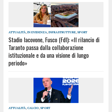
ATTUALITÀ
,
IN EVIDENZA
,
INFRASTRUTTURE
,
SPORT
Stadio Iacovone, Fusco (FdI): «Il rilancio di
Taranto passa dalla collaborazione
istituzionale e da una visione di lungo
periodo»
ATTUALITÀ
,
CALCIO
,
SPORT