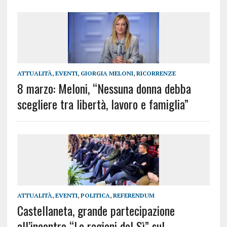
ATTUALITÀ
,
EVENTI
,
GIORGIA MELONI
,
RICORRENZE
8 marzo: Meloni, “Nessuna donna debba
scegliere tra libertà, lavoro e famiglia”
ATTUALITÀ
,
EVENTI
,
POLITICA
,
REFERENDUM
Castellaneta, grande partecipazione
all’incontro “Le ragioni del Sì” sul