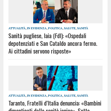
ATTUALITÀ
,
IN EVIDENZA
,
POLITICA
,
SALUTE
,
SANITÀ
Sanità pugliese, Iaia (FdI): «Ospedali
depotenziati e San Cataldo ancora fermo.
Ai cittadini servono risposte»
ATTUALITÀ
,
IN EVIDENZA
,
POLITICA
,
SALUTE
,
SANITÀ
Taranto, Fratelli d’Italia denuncia: «Bambini
dimenticati dalla sanità ionica». Sotto