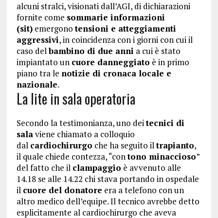
alcuni stralci, visionati dall’AGI, di dichiarazioni
fornite come
sommarie informazioni
(sit)
emergono
tensioni e atteggiamenti
aggressivi
, in coincidenza con i giorni con cui il
caso del
bambino di due anni
a cui è stato
impiantato un
cuore danneggiato
è in primo
piano tra le
notizie di cronaca locale e
nazionale
.
La lite in sala operatoria
Secondo la testimonianza, uno dei
tecnici di
sala
viene chiamato a colloquio
dal
cardiochirurgo
che ha seguito il
trapianto
,
il quale chiede contezza, “con
tono minaccioso
”
del fatto che il
clampaggio
è avvenuto alle
14.18 se alle 14.22 chi stava portando in ospedale
il
cuore del donatore
era a telefono con un
altro medico dell’equipe. Il tecnico avrebbe detto
esplicitamente al cardiochirurgo che aveva