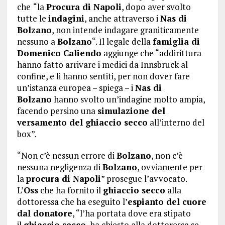
che
“la
Procura di Napoli
, dopo aver svolto
tutte le
indagini
, anche attraverso i
Nas di
Bolzano
, non intende indagare graniticamente
nessuno a
Bolzano
“. Il legale della
famiglia di
Domenico Caliendo
aggiunge che “addirittura
hanno fatto arrivare i medici da Innsbruck al
confine, e li hanno sentiti, per non dover fare
un’istanza europea – spiega – i
Nas di
Bolzano
hanno svolto un’indagine molto ampia,
facendo persino una
simulazione del
versamento del ghiaccio secco
all’interno del
box”.
“Non c’è nessun errore di
Bolzano
, non c’è
nessuna negligenza di
Bolzano
, ovviamente per
la
procura di Napoli
” prosegue l’avvocato.
L’
Oss
che ha fornito il
ghiaccio secco
alla
dottoressa che ha eseguito l’
espianto del cuore
dal donatore
, “l’ha portata dove era stipato
il
ghiaccio secco
, ha chiesto alla dottoressa se