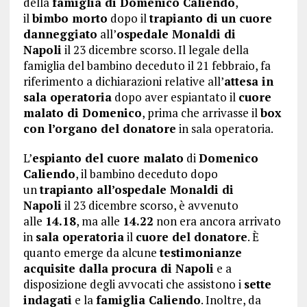
della
famiglia di Domenico Caliendo
,
il
bimbo morto
dopo il
trapianto di un cuore
danneggiato
all’
ospedale Monaldi di
Napoli
il 23 dicembre scorso. Il legale della
famiglia del bambino deceduto il 21 febbraio, fa
riferimento a dichiarazioni relative all’
attesa in
sala operatoria
dopo aver espiantato il
cuore
malato di Domenico
, prima che arrivasse il
box
con l’organo del donatore
in sala operatoria.
L’
espianto del cuore malato
di
Domenico
Caliendo
, il bambino deceduto dopo
un
trapianto all’ospedale Monaldi di
Napoli
il 23 dicembre scorso, è avvenuto
alle
14.18
, ma alle
14.22
non era ancora arrivato
in
sala operatoria
il
cuore del donatore
. È
quanto emerge da alcune
testimonianze
acquisite dalla procura di Napoli
e a
disposizione degli avvocati che assistono i
sette
indagati
e la
famiglia Caliendo
. Inoltre, da