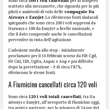
Sono circa
300 i voli cancellati
per lo sciopero
scattato alla mezzanotte, che riguarda per lo più
piloti e assistenti di volo delle
compagnie Ita
Airways e Easyjet
. Lo riferiscono fonti sindacali
spiegando che sono circa 200 i voli soppressi da
Itarways e 100 da EasyJet a livello nazionale, e
che il dato comprende anche le cancellazioni
preventive in vista dell’agitazione.
L’adesione media allo stop – inizialmente
proclamato per il 16 febbraio scorso da Filt Cgil,
Fit Cisl, Uilt, Uglta, Anpac e Anp e poi differito
dopo la precettazione – è di circa l’87%,
riferiscono le stesse fonti.
A Fiumicino cancellati circa 120 voli
Sono circa
120 i voli totali cancellati
, tra Ita
airways e Easyjet, all’aeroporto di Fiumicino oggi,
tra arrivi e partenze, per lo sciopero di 24 ore del