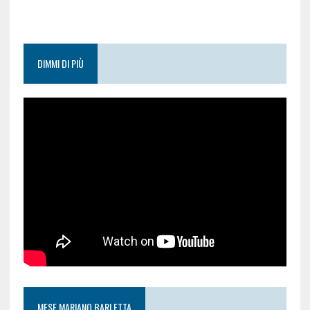
DIMMI DI PIÙ
MESE MARIANO BARLETTA