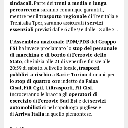
sindacali
. Parte dei
treni a media e lunga
percorrenza
saranno comunque garantiti,
mentre per il
trasporto regionale
di Trenitalia e
Trenitalia Tper, saranno assicurati i
servizi
essenziali
previsti dalle 6 alle 9 e dalle 18 alle 21.
L’
Assemblea nazionale PDM/PDB
del
Gruppo
FSI
ha invece proclamato lo
stop del personale
di macchina e di bordo
di
Ferrovie dello
Stato
, che inizia alle 21 di venerdì e finisce alle
20:59 di sabato. A livello locale,
trasporti
pubblici a rischio
a
Bari
e
Torino
domani, per
lo
stop di quattro ore
indetto da
Faisa
Cisal
,
Filt Cgil
,
Uiltrasporti
,
Fit Cisl
.
Incroceranno le braccia gli
operatori di
esercizio
di
Ferrovie Sud Est
e dei
servizi
automobilistici
nel capoluogo pugliese e
di
Arriva Italia
in quello piemontese.