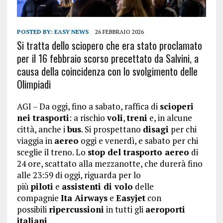
POSTED BY:
EASY NEWS
26 FEBBRAIO 2026
Si tratta dello sciopero che era stato proclamato
per il 16 febbraio scorso precettato da Salvini, a
causa della coincidenza con lo svolgimento delle
Olimpiadi
AGI – Da oggi, fino a sabato, raffica di
scioperi
nei trasporti
: a rischio
voli
,
treni
e, in alcune
città, anche i
bus
. Si prospettano
disagi
per chi
viaggia in
aereo
oggi e venerdì, e sabato per chi
sceglie il treno. Lo
stop del trasporto aereo
di
24 ore, scattato alla mezzanotte, che durerà fino
alle 23:59 di oggi, riguarda per lo
più
piloti
e
assistenti di volo
delle
compagnie
Ita Airways
e
Easyjet
con
possibili
ripercussioni
in tutti gli
aeroporti
italiani
.