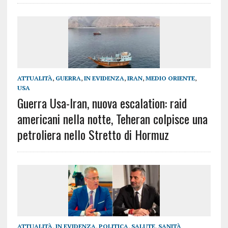
ATTUALITÀ
,
GUERRA
,
IN EVIDENZA
,
IRAN
,
MEDIO ORIENTE
,
USA
Guerra Usa-Iran, nuova escalation: raid
americani nella notte, Teheran colpisce una
petroliera nello Stretto di Hormuz
ATTUALITÀ
,
IN EVIDENZA
,
POLITICA
,
SALUTE
,
SANITÀ