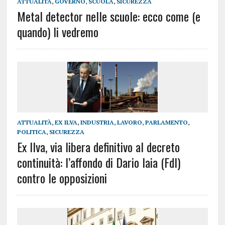
ATTUALITÀ
,
GOVERNO
,
SCUOLA
,
SICUREZZA
Metal detector nelle scuole: ecco come (e
quando) li vedremo
ATTUALITÀ
,
EX ILVA
,
INDUSTRIA
,
LAVORO
,
PARLAMENTO
,
POLITICA
,
SICUREZZA
Ex Ilva, via libera definitivo al decreto
continuità: l’affondo di Dario Iaia (FdI)
contro le opposizioni