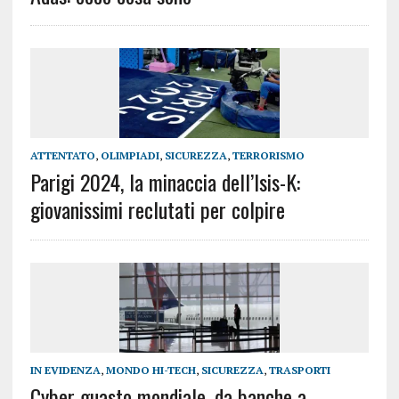
ATTENTATO
,
OLIMPIADI
,
SICUREZZA
,
TERRORISMO
Parigi 2024, la minaccia dell’Isis-K:
giovanissimi reclutati per colpire
IN EVIDENZA
,
MONDO HI-TECH
,
SICUREZZA
,
TRASPORTI
Cyber guasto mondiale, da banche a