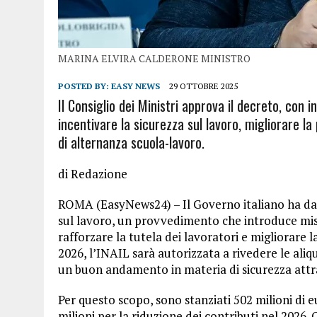
MARINA ELVIRA CALDERONE MINISTRO
POSTED BY:
EASY NEWS
29 OTTOBRE 2025
Il Consiglio dei Ministri approva il decreto, con i
incentivare la sicurezza sul lavoro, migliorare l
di alternanza scuola-lavoro.
di Redazione
ROMA (EasyNews24) – Il Governo italiano ha dato 
sul lavoro, un provvedimento che introduce mi
rafforzare la tutela dei lavoratori e migliorare 
2026, l’INAIL sarà autorizzata a rivedere le ali
un buon andamento in materia di sicurezza attra
Per questo scopo, sono stanziati 502 milioni di eu
milioni per la riduzione dei contributi nel 2026.