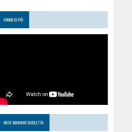
DIMMI DI PIÙ
MESE MARIANO BARLETTA