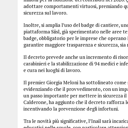
adottare comportamenti virtuosi, premiando qu
sicurezza sul lavoro.
Inoltre, si amplia l’uso del badge di cantiere, 
piattaforma Siisl, già sperimentato nelle aree 
badge, obbligatorio per le imprese che operano i
garantire maggiore trasparenza e sicurezza, sia 
Il decreto prevede anche un incremento di risors
carabinieri e la stabilizzazione di 94 medici e in
e cura nei luoghi di lavoro.
Il premier Giorgia Meloni ha sottolineato come s
evidenziando che il provvedimento, con un impat
un passo importante per mettere in sicurezza il
Calderone, ha aggiunto che il decreto rafforza le
incentivando la prevenzione degli infortuni.
Tra le novità più significative, l’Inail sarà inc
educativi nelle scuole, con particolare attenzion