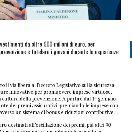
nvestimenti da oltre 900 milioni di euro, per
a prevenzione e tutelare i giovani durante le esperienze
il via libera al Decreto Legislativo sulla sicurezza
sure innovative per promuovere imprese virtuose,
la cultura della prevenzione. A partire dal 1° gennaio
quote dei premi assicurativi, premiando le imprese con
verso un sistema di bonus e riduzioni contributive.
ro destinati all’oscillazione dei premi, più altri 90
 Questa misura mira a incentivare le aziende ad