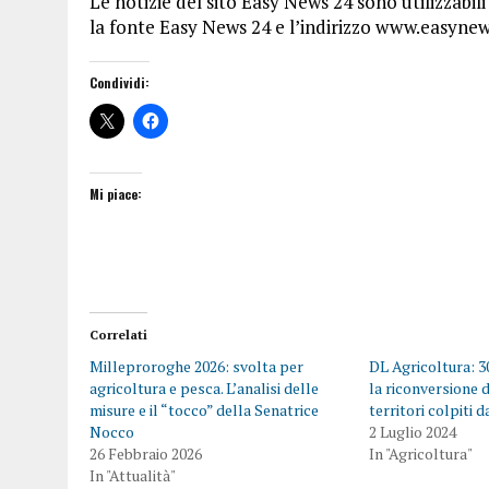
Le notizie del sito Easy News 24 sono utilizzabili
la fonte Easy News 24 e l’indirizzo www.easynew
Condividi:
Mi piace:
Correlati
Milleproroghe 2026: svolta per
DL Agricoltura: 30
agricoltura e pesca. L’analisi delle
la riconversione d
misure e il “tocco” della Senatrice
territori colpiti d
Nocco
2 Luglio 2024
26 Febbraio 2026
In "Agricoltura"
In "Attualità"