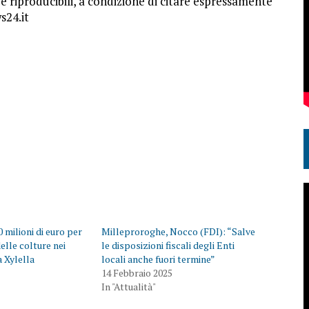
 e riproducibili, a condizione di citare espressamente
s24.it
 milioni di euro per
Milleproroghe, Nocco (FDI): “Salve
elle colture nei
le disposizioni fiscali degli Enti
a Xylella
locali anche fuori termine”
14 Febbraio 2025
In "Attualità"