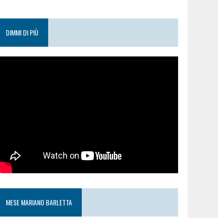
DIMMI DI PIÙ
MESE MARIANO BARLETTA