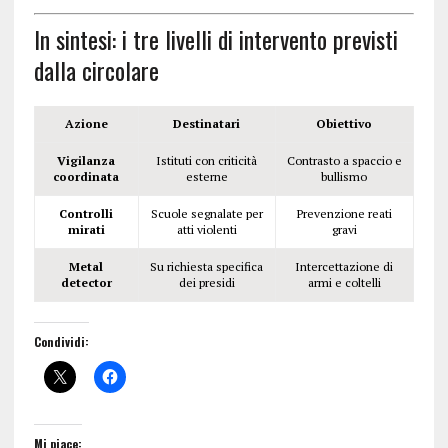
In sintesi: i tre livelli di intervento previsti
dalla circolare
Azione
Destinatari
Obiettivo
Vigilanza
Istituti con criticità
Contrasto a spaccio e
coordinata
esterne
bullismo
Controlli
Scuole segnalate per
Prevenzione reati
mirati
atti violenti
gravi
Metal
Su richiesta specifica
Intercettazione di
detector
dei presidi
armi e coltelli
Condividi:
Mi piace: