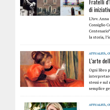
Fratelli 
di iniziat
L’Avv. Anna
Consiglio C
Centenario”
la storia, l
ATTUALITÀ
,
C
L’arte del
Ogni libro p
interpretar
stessi e sul
semplice g
ATTUALITÀ
,
C