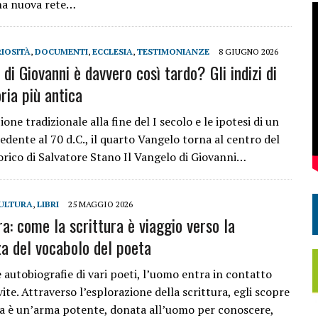
na nuova rete…
IOSITÀ
,
DOCUMENTI
,
ECCLESIA
,
TESTIMONIANZE
8 GIUGNO 2026
 di Giovanni è davvero così tardo? Gli indizi di
ia più antica
ione tradizionale alla fine del I secolo e le ipotesi di un
dente al 70 d.C., il quarto Vangelo torna al centro del
torico di Salvatore Stano Il Vangelo di Giovanni…
ULTURA
,
LIBRI
25 MAGGIO 2026
a: come la scrittura è viaggio verso la
a del vocabolo del poeta
 autobiografie di vari poeti, l’uomo entra in contatto
vite. Attraverso l’esplorazione della scrittura, egli scopre
la è un’arma potente, donata all’uomo per conoscere,