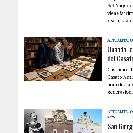
dell’imputa
viene iscri
reato, si a
ATTUALITÀ
,
C
Quando la 
del Casato
Custodire il
Casato Antin
anni di sto
generazioni
ATTUALITÀ
,
C
2026
San Giorg