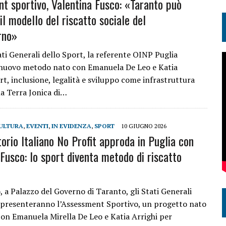
t sportivo, Valentina Fusco: «Taranto può
il modello del riscatto sociale del
rno»
ati Generali dello Sport, la referente OINP Puglia
 nuovo metodo nato con Emanuela De Leo e Katia
rt, inclusione, legalità e sviluppo come infrastruttura
la Terra Jonica di…
ULTURA
,
EVENTI
,
IN EVIDENZA
,
SPORT
10 GIUGNO 2026
orio Italiano No Profit approda in Puglia con
Fusco: lo sport diventa metodo di riscatto
, a Palazzo del Governo di Taranto, gli Stati Generali
 presenteranno l’Assessment Sportivo, un progetto nato
 con Emanuela Mirella De Leo e Katia Arrighi per