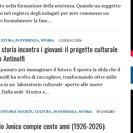
to nella formazione della sentenza. Quando un soggetto
tto nel registro degli indagati per aver commesso un
pre formalmente la fase…
ULTURA
,
IN EVIDENZA
,
STORIA
1 LUGLIO 2026
storia incontra i giovani: il progetto culturale
 Antinolfi
 passato per immaginare il futuro. È questa la sfida che il
olfi ha scelto di raccogliere, trasformando oltre mille
ria in un laboratorio culturale aperto alle nuove
. Dalla sede Storica e…
OSTUMI E SOCIETÀ
,
CULTURA
,
IN EVIDENZA
,
STORIA
30 GIUGNO
io Jonico compie cento anni (1926-2026):