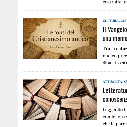
costruire u
CULTURA
,
CUR
Il Vangelo
una memor
Tra la dataz
nucleo prece
dibattito s
ATTUALITÀ
,
C
Letteratur
conoscenz
Leggendo le
con le loro 
che la paro