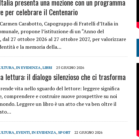
d’Italia presenta una mozione con un programma
ive per celebrare il Centenario
 Carmen Carabotto, Capogruppo di Fratelli d’Italia in
omunale, propone l’istituzione di un “Anno del
, dal 27 ottobre 2026 al 27 ottobre 2027, per valorizzare
’identità e la memoria della…
ULTURA
,
IN EVIDENZA
,
LIBRI
25 GIUGNO 2026
la lettura: il dialogo silenzioso che ci trasforma
rende vita nello sguardo del lettore: leggere significa
e, comprendere e costruire nuove prospettive su noi
 mondo. Leggere un libro è un atto che va ben oltre il
esto…
ULTURA
,
EVENTI
,
IN EVIDENZA
,
SPORT
22 GIUGNO 2026