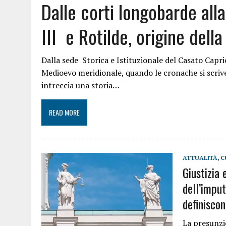
Dalle corti longobarde all
III e Rotilde, origine della
Dalla sede Storica e Istituzionale del Casato Caprio
Medioevo meridionale, quando le cronache si scrivev
intreccia una storia…
READ MORE
ATTUALITÀ
,
C
Giustizia 
dell’imput
definisco
La presunzio