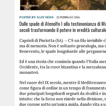
POSTED BY:
EASY NEWS
22 FEBBRAIO 2026
Dalle spade di Atenolfo I alla testimonianza di M
secoli trasformando il potere in eredità culturale
Caprioli di Pisciotta (SA) – C’è un filo invisibile
ma di memoria. Non è soltanto genealogia, ma dest
Benevento, le spade longobarde alle pergamene a
Ed è una storia che comincia quando l’Italia mer
Occidente, tra la croce bizantina e la mezzaluna s
monasteri.
Nel cuore del IX secolo, mentre il Mediterraneo a
come figura di ordine in un tempo di framment
due principati longobardi segnati da rivalità e 
intuito: che la forza non risiede nella divisione
due corone sotto un’unica guida, dando vita a u