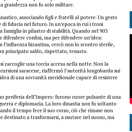
a grandezza non fu solo militare.
stico, associando figli e fratelli al potere. Un gesto
di fiducia nel futuro. In un’epoca in cui i troni
famiglia in pilastro di stabilità. Quando nel 903
r difendere confini, ma per difendere un’idea:
n l’influenza bizantina, cercò non lo scontro sterile,
un principato saldo, rispettato, temuto.
e si raccoglie una torcia accesa nella notte. Non la
ncursioni saracene, riaffermò l’autorità longobarda sui
l’idea di una sovranità meridionale capace di resistere
o periferia dell’Impero: furono cuore pulsante di una
guerra e diplomazia. La loro dinastia non fu soltanto
uando il tempo fece il suo corso, ciò che rimase non
 destinato a trasformarsi, a mutare nel suono, ma