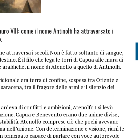
auro VIII: come il nome Antinolfi ha attraversato i
.
 che attraversa i secoli. Non è fatto soltanto di sangue,
ino. È il filo che lega le torri di Capua alle mura di
raldiche, il nome di Atenolfo a quello di Antinolfi.
idionale era terra di confine, sospesa tra Oriente e
aracena, tra il fragore delle armi e il silenzio dei
rdeva di conflitti e ambizioni, Atenolfo I si levò
azione. Capua e Benevento erano due anime divise,
instabilità. Atenolfo comprese ciò che pochi avevano
, ma nell’unione. Con determinazione e visione, riunì le
n principato capace di parlare con voce autorevole