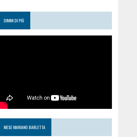
DIMMI DI PIÙ
MESE MARIANO BARLETTA