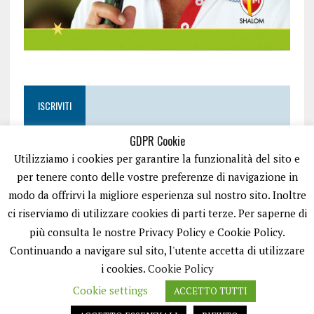
ISCRIVITI
GDPR Cookie
Utilizziamo i cookies per garantire la funzionalità del sito e
per tenere conto delle vostre preferenze di navigazione in
modo da offrirvi la migliore esperienza sul nostro sito. Inoltre
ci riserviamo di utilizzare cookies di parti terze. Per saperne di
più consulta le nostre Privacy Policy e Cookie Policy.
Continuando a navigare sul sito, l'utente accetta di utilizzare
i cookies.
Cookie Policy
Cookie settings
ACCETTO TUTTI
EASYNEWS24 È UN PORTALE GESTITO DA FRANCESCO TV - PARTITA IVA
08792490727 - TESTATA GIORNALISTICA REGISTRATA PRESSO IL TRIBUNALE