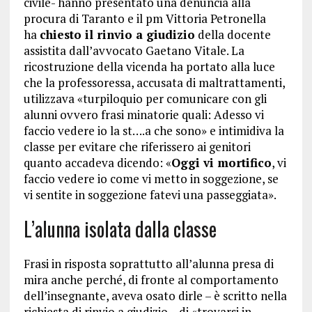
civile- hanno presentato una denuncia alla
procura di Taranto e il pm Vittoria Petronella
ha
chiesto il rinvio a giudizio
della docente
assistita dall’avvocato Gaetano Vitale. La
ricostruzione della vicenda ha portato alla luce
che la professoressa, accusata di maltrattamenti,
utilizzava «turpiloquio per comunicare con gli
alunni ovvero frasi minatorie quali: Adesso vi
faccio vedere io la st….a che sono» e intimidiva la
classe per evitare che riferissero ai genitori
quanto accadeva dicendo: «
Oggi vi mortifico
, vi
faccio vedere io come vi metto in soggezione, se
vi sentite in soggezione fatevi una passeggiata».
L’alunna isolata dalla classe
Frasi in risposta soprattutto all’alunna presa di
mira anche perché, di fronte al comportamento
dell’insegnante, aveva osato dirle – è scritto nella
richiesta di rinvio a giudizio – di «trovarsi in