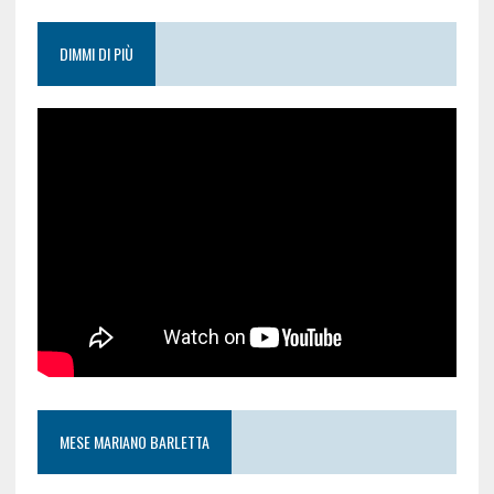
DIMMI DI PIÙ
MESE MARIANO BARLETTA