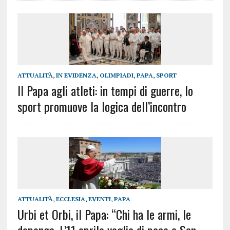
ATTUALITÀ
,
IN EVIDENZA
,
OLIMPIADI
,
PAPA
,
SPORT
Il Papa agli atleti: in tempi di guerre, lo
sport promuove la logica dell’incontro
ATTUALITÀ
,
ECCLESIA
,
EVENTI
,
PAPA
Urbi et Orbi, il Papa: “Chi ha le armi, le
deponga. L’11 aprile veglia di pace a San