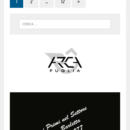
1
2
…
12
»