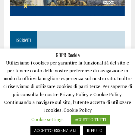
ISCRIVITI
GDPR Cookie
Utilizziamo i cookies per garantire la funzionalità del sito e
per tenere conto delle vostre preferenze di navigazione in
modo da offrirvi la migliore esperienza sul nostro sito. Inoltre
ci riserviamo di utilizzare cookies di parti terze. Per saperne di
più consulta le nostre Privacy Policy e Cookie Policy.
Continuando a navigare sul sito, l'utente accetta di utilizzare
i cookies.
Cookie Policy
Cookie settings
ACCETTO TUTTI
EASYNEWS24 È UN PORTALE GESTITO DA FRANCESCO TV - PARTITA IVA
08792490727 - TESTATA GIORNALISTICA REGISTRATA PRESSO IL TRIBUNALE
ACCETTO ESSENZIALI
RIFIUTO
DI TRANI RG N.256/2018 MOD.21/12/2023. TUTTI I DIRITTI RISERVATI.