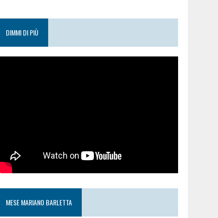
DIMMI DI PIÙ
MESE MARIANO BARLETTA