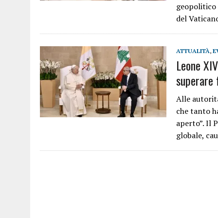
geopolitico 
del Vatican
ATTUALITÀ
,
E
Leone XIV 
superare f
Alle autori
che tanto ha
aperto”. Il 
globale, ca