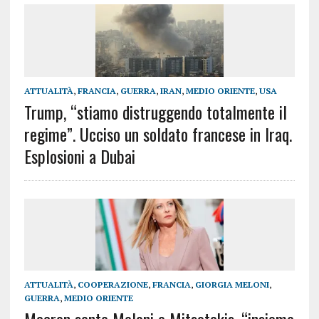
ATTUALITÀ
,
FRANCIA
,
GUERRA
,
IRAN
,
MEDIO ORIENTE
,
USA
Trump, “stiamo distruggendo totalmente il
regime”. Ucciso un soldato francese in Iraq.
Esplosioni a Dubai
ATTUALITÀ
,
COOPERAZIONE
,
FRANCIA
,
GIORGIA MELONI
,
GUERRA
,
MEDIO ORIENTE
Macron sente Meloni e Mitsotakis, “insieme