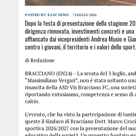
POSTED BY:
EASY NEWS
7 LUGLIO 2026
Dopo la festa di presentazione della stagione 2
dirigenza rinnovata, investimenti concreti e una v
affiancato dai vicepresidenti Andrea Musio e Gia
centro i giovani, il territorio e i valori dello sport
di Redazione
BRACCIANO (EN24) – La serata del 3 luglio, an
“Massimiliano Vergari”, non è stata soltanto una
rinascita della ASD Vis Bracciano FC, una societ
riportando entusiasmo, competenza e senso di a
calcio.
L’evento, che ha visto la partecipazione di tantis
queste il Sindaco di Bracciano Dott. Marco Crocic
sportiva 2026/2027 con la presentazione del nuov
educativo della società. Un progetto fondato sui 