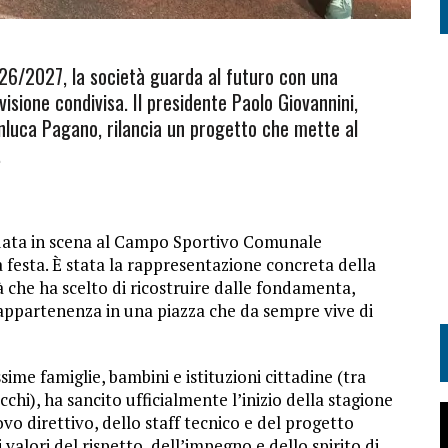
026/2027, la società guarda al futuro con una
isione condivisa. Il presidente Paolo Giovannini,
nluca Pagano, rilancia un progetto che mette al
.
data in scena al Campo Sportivo Comunale
 festa. È stata la rappresentazione concreta della
à che ha scelto di ricostruire dalle fondamenta,
ppartenenza in una piazza che da sempre vive di
sime famiglie, bambini e istituzioni cittadine (tra
chi), ha sancito ufficialmente l’inizio della stagione
o direttivo, dello staff tecnico e del progetto
valori del rispetto, dell’impegno e dello spirito di