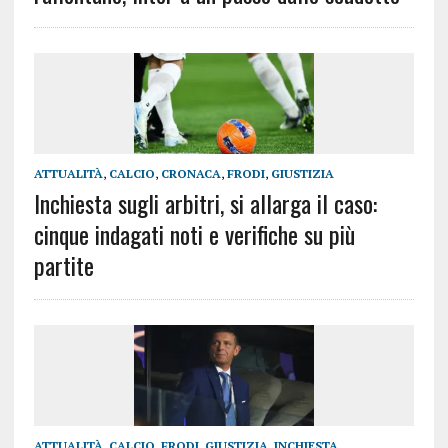
ATTUALITÀ
,
CALCIO
,
CRONACA
,
FRODI
,
GIUSTIZIA
Inchiesta sugli arbitri, si allarga il caso:
cinque indagati noti e verifiche su più
partite
ATTUALITÀ
,
CALCIO
,
FRODI
,
GIUSTIZIA
,
INCHIESTA
,