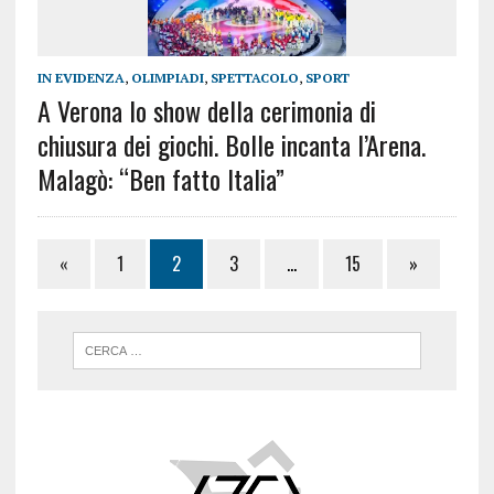
IN EVIDENZA
,
OLIMPIADI
,
SPETTACOLO
,
SPORT
A Verona lo show della cerimonia di
chiusura dei giochi. Bolle incanta l’Arena.
Malagò: “Ben fatto Italia”
«
1
2
3
…
15
»