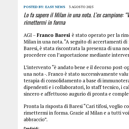
POSTED BY:
EASY NEWS
3 AGOSTO 2025
Lo fa sapere il Milan in una nota. L’ex campione: 
rimettermi in forma
AGI –
Franco Baresi
è stato operato per la ri
Milan in una nota. “A seguito di accertamenti di
Baresi, è stata riscontrata la presenza di una no
procedere con l’asportazione mediante intervent
L’intervento “è andato bene e il decorso post-ope
una nota -. Franco è stato successivamente valu
terapia di consolidamento a base di immunoterap
dipendenti e i collaboratori, lo staff tecnico, i c
sincero e affettuoso augurio di pronta e complet
Pronta la risposta di Baresi “Cari tifosi, voglio
rimettermi in forma. Grazie al Milan e a tutti voi
abbraccio”.
Condividi: