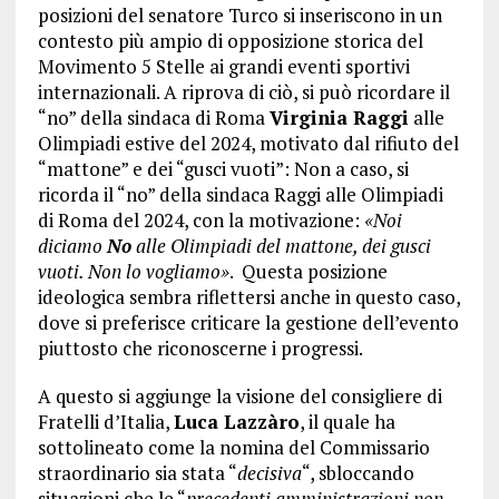
posizioni del senatore Turco si inseriscono in un
contesto più ampio di opposizione storica del
Movimento 5 Stelle ai grandi eventi sportivi
internazionali. A riprova di ciò, si può ricordare il
“no” della sindaca di Roma
Virginia Raggi
alle
Olimpiadi estive del 2024, motivato dal rifiuto del
“mattone” e dei “gusci vuoti”: Non a caso, si
ricorda il “no” della sindaca Raggi alle Olimpiadi
di Roma del 2024, con la motivazione:
«Noi
diciamo
No
alle Olimpiadi del mattone, dei gusci
vuoti. Non lo vogliamo»
. Questa posizione
ideologica sembra riflettersi anche in questo caso,
dove si preferisce criticare la gestione dell’evento
piuttosto che riconoscerne i progressi.
A questo si aggiunge la visione del consigliere di
Fratelli d’Italia,
Luca Lazzàro
, il quale ha
sottolineato come la nomina del Commissario
straordinario sia stata “
decisiva
“, sbloccando
situazioni che le “
precedenti amministrazioni non