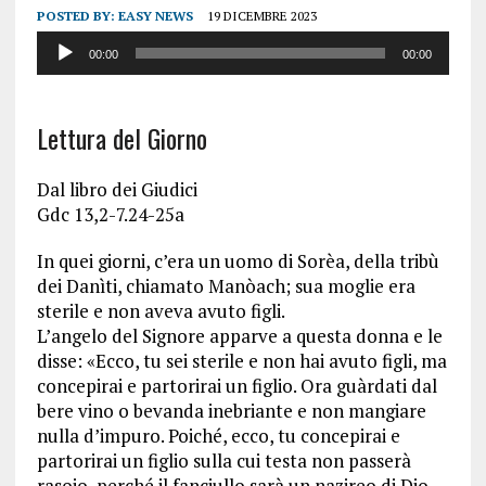
POSTED BY:
EASY NEWS
19 DICEMBRE 2023
Audio
00:00
00:00
Player
Lettura del Giorno
Dal libro dei Giudici
Gdc 13,2-7.24-25a
In quei giorni, c’era un uomo di Sorèa, della tribù
dei Danìti, chiamato Manòach; sua moglie era
sterile e non aveva avuto figli.
L’angelo del Signore apparve a questa donna e le
disse: «Ecco, tu sei sterile e non hai avuto figli, ma
concepirai e partorirai un figlio. Ora guàrdati dal
bere vino o bevanda inebriante e non mangiare
nulla d’impuro. Poiché, ecco, tu concepirai e
partorirai un figlio sulla cui testa non passerà
rasoio, perché il fanciullo sarà un nazireo di Dio