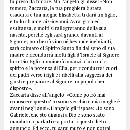
fu preso da timore. Ma l’angelo gli disse: «Non
temere, Zaccarìa, la tua preghiera è stata
esaudita e tua moglie Elisabetta ti darà un figlio,
e tu lo chiamerai Giovanni. Avrai gioia ed
esultanza, e molti si rallegreranno della sua
nascita, perché egli sarà grande davanti al
Signore; non berrà vino né bevande inebrianti,
sarà colmato di Spirito Santo fin dal seno di sua
madre e ricondurrà molti figli d’Israele al Signore
loro Dio. Egli camminerà innanzi a lui con lo
spirito e la potenza di Elìa, per ricondurre i cuori
dei padri verso i figli e i ribelli alla saggezza dei
giusti e preparare al Signore un popolo ben
disposto».
Zaccarìa disse all’angelo: «Come potrò mai
conoscere questo? Io sono vecchio e mia moglie è
avanti negli anni». L’angelo gli rispose: «Io sono
Gabriele, che sto dinanzi a Dio e sono stato
mandato a parlarti e a portarti questo lieto
annuncio. Ed ecco, tu sarai muto e non potrai