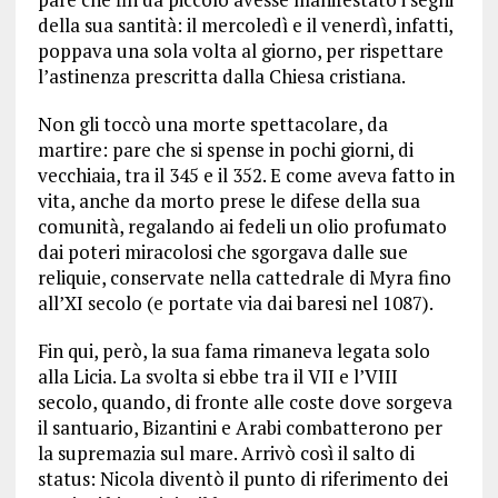
della sua santità: il mercoledì e il venerdì, infatti,
poppava una sola volta al giorno, per rispettare
l’astinenza prescritta dalla Chiesa cristiana.
Non gli toccò una morte spettacolare, da
martire: pare che si spense in pochi giorni, di
vecchiaia, tra il 345 e il 352. E come aveva fatto in
vita, anche da morto prese le difese della sua
comunità, regalando ai fedeli un olio profumato
dai poteri miracolosi che sgorgava dalle sue
reliquie, conservate nella cattedrale di Myra fino
all’XI secolo (e portate via dai baresi nel 1087).
Fin qui, però, la sua fama rimaneva legata solo
alla Licia. La svolta si ebbe tra il VII e l’VIII
secolo, quando, di fronte alle coste dove sorgeva
il santuario, Bizantini e Arabi combatterono per
la supremazia sul mare. Arrivò così il salto di
status: Nicola diventò il punto di riferimento dei