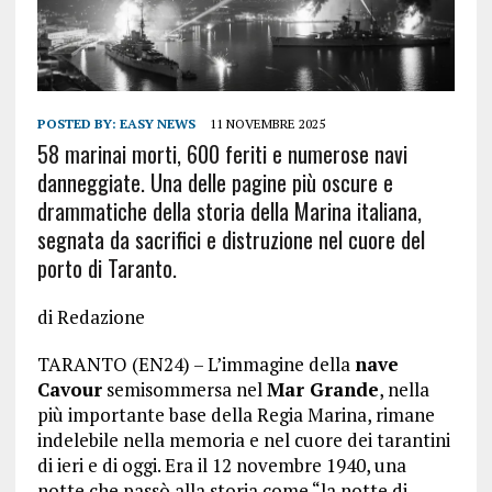
POSTED BY:
EASY NEWS
11 NOVEMBRE 2025
58 marinai morti, 600 feriti e numerose navi
danneggiate. Una delle pagine più oscure e
drammatiche della storia della Marina italiana,
segnata da sacrifici e distruzione nel cuore del
porto di Taranto.
di Redazione
TARANTO (EN24) – L’immagine della
nave
Cavour
semisommersa nel
Mar Grande
, nella
più importante base della Regia Marina, rimane
indelebile nella memoria e nel cuore dei tarantini
di ieri e di oggi. Era il 12 novembre 1940, una
notte che passò alla storia come “la notte di