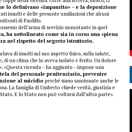
 tappe della vicenda. Oltre alla lettera, infatti, ci
che lo definivano «impaurito» – e la deposizione
nti insulti e delle presunte umiliazioni che alcuni
fronti di Paolillo.
possesso dell’arma di servizio nonostante in quel
ta, ha sottolineato come sia in corso una «piena
ra nel rispetto del segreto istruttorio.
lava di insulti sul suo aspetto fisico, sulla salute,
te, di un clima che lo aveva isolato e ferito. Un dolore
o». «Questa vicenda – ha aggiunto – impone una
tela del personale penitenziario, prevenire
azione al suicidio
perché siano sanzionate anche le
a. La famiglia di Umberto chiede verità, giustizia e
Stato. E lo Stato non può voltarsi dall’altra parte».