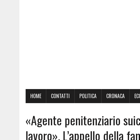
HOME
CONTATTI
POLITICA
CRONACA
EC
«Agente penitenziario sui
lavoro». L’appello della fa