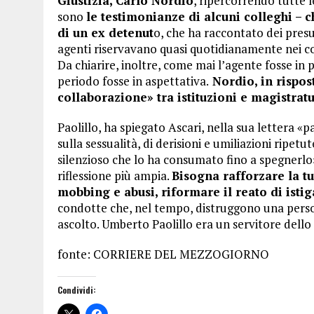
Giustizia, Carlo Nordio
, ripercorrendo tutte le
sono
le testimonianze di alcuni colleghi – 
di un ex detenut
o, che ha raccontato dei presu
agenti riservavano quasi quotidianamente nei con
Da chiarire, inoltre, come mai l’agente fosse in 
periodo fosse in aspettativa.
Nordio, in rispos
collaborazione» tra istituzioni e magistratu
Paolillo, ha spiegato Ascari, nella sua lettera «par
sulla sessualità, di derisioni e umiliazioni ripetu
silenzioso che lo ha consumato fino a spegnerl
riflessione più ampia.
Bisogna rafforzare la tu
mobbing e abusi, riformare il reato di istig
condotte che, nel tempo, distruggono una person
ascolto. Umberto Paolillo era un servitore dello 
fonte: CORRIERE DEL MEZZOGIORNO
Condividi: