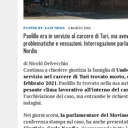
POSTED BY:
EASY NEWS
6 MARZO 2026
Paolillo era in servizio al carcere di Turi, ma av
problematiche e vessazioni. Interrogazione parl
Nordio
di
Nicolò Delvecchio
Continua a chiedere giustizia la famiglia di
Umbe
servizio nel carcere di Turi trovato morto, 
febbraio 2021
. Paolillo fu trovato nella sua au
pesante clima lavorativo all’interno del ca
l’archiviazione del caso, ma entrambe le richies
indagini.
Nei giorni scorsi,
la parlamentare del Movimen
conferenza stampa sul caso, ha anche presenta