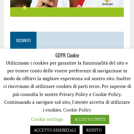
ISCRIVITI
GDPR Cookie
Utilizziamo i cookies per garantire la funzionalità del sito e
per tenere conto delle vostre preferenze di navigazione in
modo da offrirvi la migliore esperienza sul nostro sito. Inoltre
ci riserviamo di utilizzare cookies di parti terze. Per saperne di
più consulta le nostre Privacy Policy e Cookie Policy.
Continuando a navigare sul sito, l'utente accetta di utilizzare
i cookies.
Cookie Policy
Cookie settings
ACCETTO TUTTI
EASYNEWS24 È UN PORTALE GESTITO DA FRANCESCO TV - PARTITA IVA
08792490727 - TESTATA GIORNALISTICA REGISTRATA PRESSO IL TRIBUNALE
ACCETTO ESSENZIALI
RIFIUTO