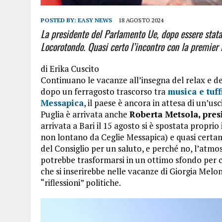
POSTED BY:
EASY NEWS
18 AGOSTO 2024
La presidente del Parlamento Ue, dopo essere stata a
Locorotondo. Quasi certo l’incontro con la premier
di
Erika Cuscito
Continuano le vacanze all’insegna del relax e del
dopo un ferragosto trascorso tra
musica e tuff
Messapica
, il paese è ancora in attesa di un’us
Puglia è arrivata anche
Roberta Metsola, pre
arrivata a Bari il 15 agosto si è spostata propri
non lontano da Ceglie Messapica) e quasi certam
del Consiglio per un saluto, e perché no, l’atmos
potrebbe trasformarsi in un ottimo sfondo per c
che si inserirebbe nelle vacanze di Giorgia Melo
“riflessioni” politiche.