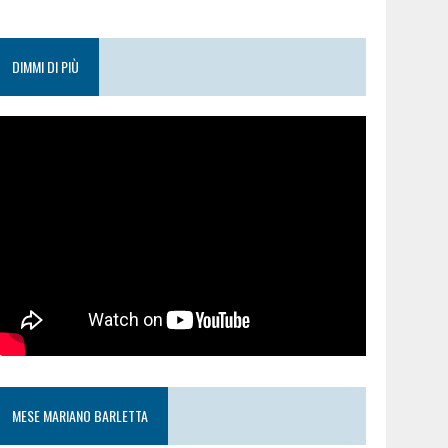
DIMMI DI PIÙ
MESE MARIANO BARLETTA