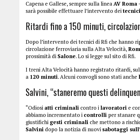
Capena e Gallese, sempre sulla linea
AV Roma –
sarà possibile effettuare l’intervento dei
tecnic
Ritardi fino a 150 minuti, circolazio
Dopo l’intervento dei tecnici di Rfi che hanno rip
circolazione ferroviaria sulla Alta Velocità,
Rom
prossimità di
Salone
. Lo si legge sul sito di Rfi.
I treni Alta Velocità hanno registrato ritardi, su
a
120 minuti
. Alcuni convogli sono stati anche
Salvini, “staneremo questi delinquen
“Odiosi
atti criminali
contro i
lavoratori
e con
abbiamo incrementato i
controlli
per stanare q
giustifichi
gesti criminali
che mettono a rischi
Salvini
dopo la notizia di nuovi
sabotaggi sull