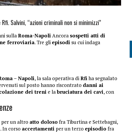
Rfi. Salvini, “azioni criminali non si minimizzi”
nni sulla
Roma-Napoli
Ancora
sospetti atti di
ne ferroviaria
. Tre gli
episodi
su cui indaga
 Roma – Napoli
, la sala operativa di
Rfi
ha segnalato
ervenuti sul posto hanno riscontrato
danni ai
colazione dei treni
e la
bruciatura dei cavi
, con
renze
, per un altro
atto doloso
fra Tiburtina e Settebagni,
i
. In corso
accertamenti
per un terzo
episodio
fra