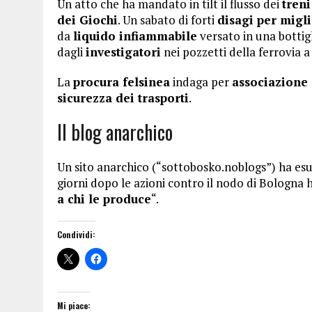
Un atto che ha mandato in tilt il flusso dei
treni
dei Giochi
. Un sabato di forti
disagi per migli
da
liquido infiammabile
versato in una bottig
dagli
investigatori
nei pozzetti della ferrovia 
La
procura felsinea
indaga per
associazione 
sicurezza dei trasporti
.
Il blog anarchico
Un sito anarchico (“sottobosko.noblogs”) ha esul
giorni dopo le azioni contro il nodo di Bologna h
a chi le produce
“.
Condividi:
Mi piace: