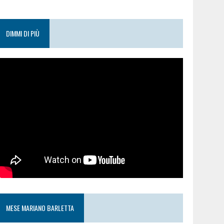
DIMMI DI PIÙ
MESE MARIANO BARLETTA