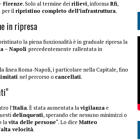
 Firenze
. Solo al termine dei
rilievi
, informa
Rfi
,
i
per il
ripristino completo dell’infrastruttura
.
ne in ripresa
ristinato la piena funzionalità è in graduale ripresa la
a – Napoli
precedentemente rallentata in
lla linea Roma-Napoli, i particolare nella Capitale, fino
limitati
nel percorso o
cancellati
.
ti”
tro l’
Italia
. È stata aumentata la
vigilanza
e
uesti
delinquenti
, sperando che nessuno minimizzi o
o la
vita delle persone
“. Lo dice
Matteo
’alta velocità
.