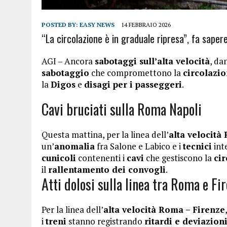
POSTED BY:
EASY NEWS
14 FEBBRAIO 2026
“La circolazione è in graduale ripresa”, fa sapere 
AGI – Ancora
sabotaggi sull’alta velocità
, da
sabotaggio
che compromettono la
circolazio
la
Digos
e
disagi per i passeggeri
.
Cavi bruciati sulla Roma Napoli
Questa mattina, per la linea dell’
alta velocità
un’
anomalia
fra Salone e Labico e i
tecnici
int
cunicoli
contenenti i
cavi
che gestiscono la
cir
il
rallentamento dei convogli
.
Atti dolosi sulla linea tra Roma e Fi
Per la linea dell’
alta velocità Roma – Firenze
i
treni
stanno registrando
ritardi e deviazion