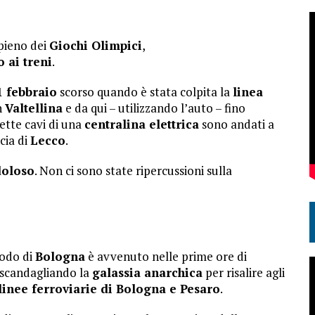
 pieno dei
Giochi Olimpici
,
 ai treni
.
1 febbraio
scorso quando è stata colpita la
linea
n
Valtellina
e da qui – utilizzando l’auto – fino
Sette cavi di una
centralina elettrica
sono andati a
ncia di
Lecco
.
doloso
. Non ci sono state ripercussioni sulla
odo di
Bologna
è avvenuto nelle prime ore di
scandagliando la
galassia anarchica
per risalire agli
linee ferroviarie di Bologna e Pesaro
.