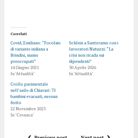
Correlati
Covid, Emiliano: “Focolaio
Schlein a Santeramo con i
di variante indiana a
lavoratori Natuzzi: “La
Brindisi, siamo
crisi non ricada sui
preoccupati”
dipendenti”
14 Giugno 2021
30 Aprile 2026
In "Attualità"
In "Attualità"
Crollo pavimentale
nell’asilo di Chiavari: 75
bambini evacuati, nessun
ferito
22 Novembre 2023
In "Cronaca"
Previous post
Next post