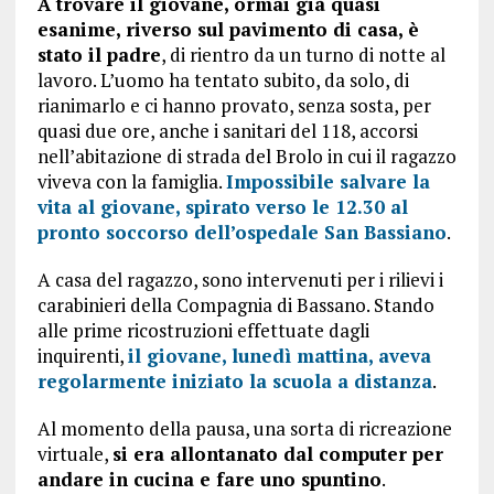
A trovare il giovane, ormai già quasi
esanime, riverso sul pavimento di casa, è
stato il padre
, di rientro da un turno di notte al
lavoro. L’uomo ha tentato subito, da solo, di
rianimarlo e ci hanno provato, senza sosta, per
quasi due ore, anche i sanitari del 118, accorsi
nell’abitazione di strada del Brolo in cui il ragazzo
viveva con la famiglia.
Impossibile salvare la
vita al giovane, spirato verso le 12.30 al
pronto soccorso dell’ospedale San Bassiano
.
A casa del ragazzo, sono intervenuti per i rilievi i
carabinieri della Compagnia di Bassano. Stando
alle prime ricostruzioni effettuate dagli
inquirenti,
il giovane, lunedì mattina, aveva
regolarmente iniziato la scuola a distanza
.
Al momento della pausa, una sorta di ricreazione
virtuale,
si era allontanato dal computer per
andare in cucina e fare uno spuntino
.