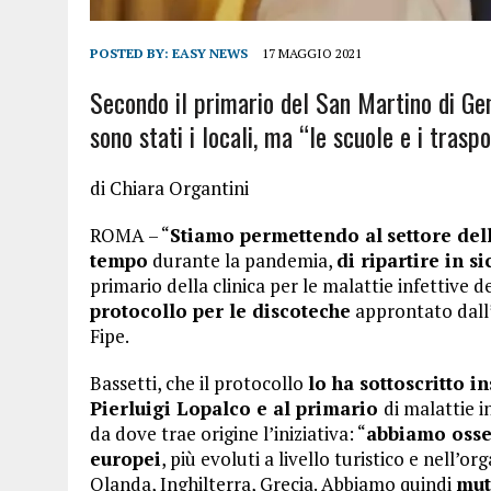
POSTED BY:
EASY NEWS
17 MAGGIO 2021
Secondo il primario del San Martino di Gen
sono stati i locali, ma “le scuole e i traspo
di
Chiara Organtini
ROMA – “
Stiamo permettendo al
settore del
tempo
durante la pandemia,
di ripartire in s
primario della clinica per le malattie infettive
protocollo per le discoteche
approntato dall’
Fipe.
Bassetti, che il protocollo
lo ha sottoscritto i
Pierluigi Lopalco e al primario
di malattie i
da dove trae origine l’iniziativa: “
abbiamo osser
europei
, più evoluti a livello turistico e nell’o
Olanda, Inghilterra, Grecia. Abbiamo quindi
mut