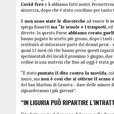
Covid-free
e li abbiamo fatti nostri. Permettend
sicurezza, dopo che è stato crocifisso per tanto
E
non sono state le discoteche
ad essere le
r
spiega Bassetti
ma “le scuole e i trasporti
, ed
diverte. In questo Paese
abbiamo creato guelfi
hanno pagato lo scotto più grosso, dopo i tanti 
restituirà al ristoratore parte dei denari persi –
quasi 15 mesi ciò che hanno perso questi ragazzi
sperimentali dei locali il prossimo 5 giugno, due 
ordine in una materia che fino ad oggi è stata g
“È stato
puntato il dito contro la movida
, c
muro, ma
non è così che si ottiene il senso 
del San Martino di Genova – dare delle misure di
riguarderanno i più giovani”.
“IN LIGURIA PUÒ RIPARTIRE L’INTRA