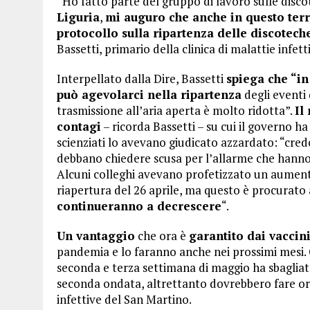
“Ho fatto parte del gruppo di lavoro sulle disc
Liguria
,
mi auguro che anche in questo terr
protocollo sulla ripartenza delle discotech
Bassetti, primario della clinica di malattie infe
Interpellato dalla Dire, Bassetti
spiega che “in
può agevolarci nella ripartenza
degli eventi 
trasmissione all’aria aperta è molto ridotta”.
Il
contagi
– ricorda Bassetti – su cui il governo ha
scienziati lo avevano giudicato azzardato: “cred
debbano chiedere scusa per l’allarme che hanno 
Alcuni colleghi avevano profetizzato un aumento
riapertura del 26 aprile, ma questo è procurato 
continueranno a decrescere
“.
Un vantaggio
che ora è
garantito dai vaccin
pandemia e lo faranno anche nei prossimi mesi. C
seconda e terza settimana di maggio ha sbagliato
seconda ondata, altrettanto dovrebbero fare ora
infettive del San Martino.