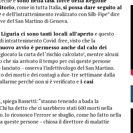
oteche e
sono nella task force della Regione
itorio
, come in tutta Italia,
si possa dare seguito al
e
e dell’intrattenimento realizzato con Silb-Fipe” dice
ttive del San Martino di Genova.
 Liguria ci sono tanti locali all’aperto
e questo
di intrattenimento Covid-free, visto che la
 nuovo avvio è permesso anche dal calo dei
 giocato la carta del ‘rischio calcolato’, mentre alcuni
o che sia arrivato il tempo per cui queste persone
lanciato – osserva l’infettivologo del San Martino.
 dei morti e dei contagi a due-tre settimane dalla
allarme perché non si è verificato e
i casi
i
, spiega Bassetti: “stanno tenendo a bada la
hi ha detto che ci sarebbero stati 600 morti nella
. Io riconosco l’errore se sbaglio, come ho fatto nella
 queste persone – chiosa il direttore di malattie