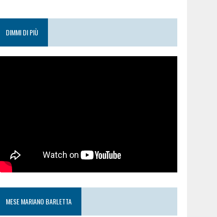
DIMMI DI PIÙ
MESE MARIANO BARLETTA