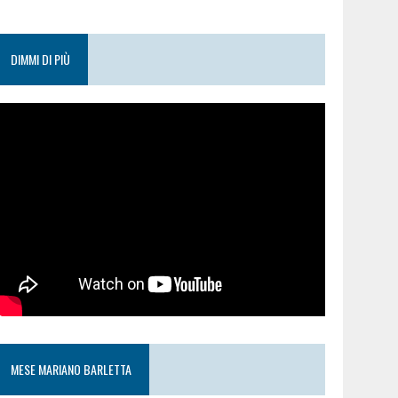
DIMMI DI PIÙ
MESE MARIANO BARLETTA