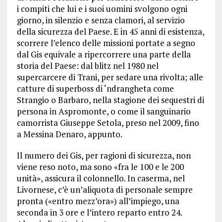
i compiti che lui e i suoi uomini svolgono ogni
giorno, in silenzio e senza clamori, al servizio
della sicurezza del Paese. E in 45 anni di esistenza,
scorrere l’elenco delle missioni portate a segno
dal Gis equivale a ripercorrere una parte della
storia del Paese: dal blitz nel 1980 nel
supercarcere di Trani, per sedare una rivolta; alle
catture di superboss di ‘ndrangheta come
Strangio o Barbaro, nella stagione dei sequestri di
persona in Aspromonte, o come il sanguinario
camorrista Giuseppe Setola, preso nel 2009, fino
a Messina Denaro, appunto.
Il numero dei Gis, per ragioni di sicurezza, non
viene reso noto, ma sono «fra le 100 e le 200
unità», assicura il colonnello. In caserma, nel
Livornese, c’è un’aliquota di personale sempre
pronta («entro mezz’ora») all’impiego, una
seconda in 3 ore e l’intero reparto entro 24.