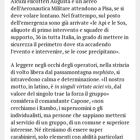
Alcuni elicotteri Augusta e un aereo
dell’Aeronautica Militare attendono a Pisa, se si
deve volare lontano. Nel frattempo, sul posto
dell’emergenza sono già arrivate «le Api e le Sos,
aliquote di primo intervento e squadre di
supporto, 36 in tutta Italia, in grado di mettere in
sicurezza il perimetro dove sta accadendo
l’evento e intervenire, se le cose precipitano».
A leggere negli occhi degli operatori, nella striscia
di volto libera dal passamontagna
mephisto
, si
intravedono calma e determinazione. «Il nostro
motto, in latino, è
in singuli virtute aciei vis
, dal
valore del singolo trae la forza il gruppo»
considera il comandante Capone, «non
cerchiamo i Rambo, i superuomini o gli
individualisti, ma persone che sappiano mettersi
al servizio di un gruppo, di un comune e superiore
interesse. Né riteniamo di essere super
carabinieri, solo elementi con abilità particolari