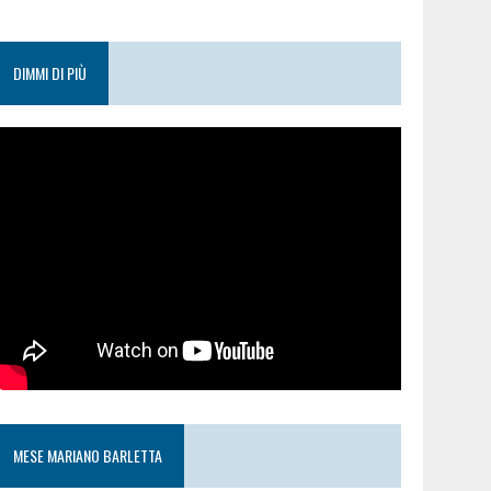
DIMMI DI PIÙ
MESE MARIANO BARLETTA