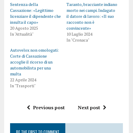
Sentenza della
Taranto, bracciante indiano
Cassazione: «Legittimo
morto nei campi. Indagato
licenziare il dipendente che
il datore di lavoro: «Il suo
insulta il capo»
racconto non è
20 Agosto 2025
convincente»
In "Attualità"
10 Luglio 2024
In "Cronaca"
Autovelox non omologati:
Corte di Cassazione
accoglie il ricorso di un
automobilista per una
multa
22 Aprile 2024
In "Trasporti"
Previous post
Next post
BE THE FIRST TO COMMENT