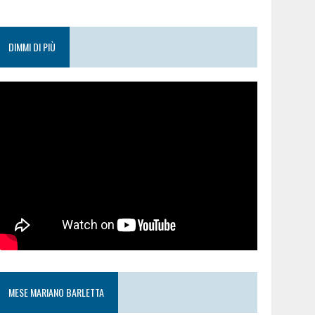
DIMMI DI PIÙ
MESE MARIANO BARLETTA