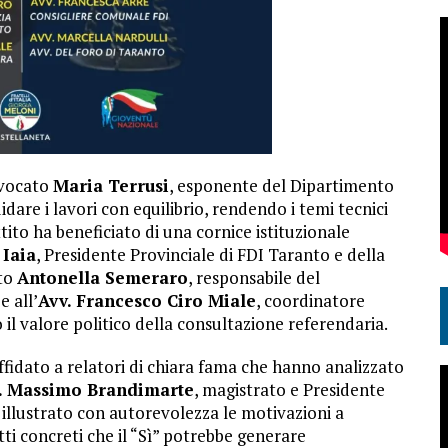
vvocato
Maria Terrusi
, esponente del Dipartimento
idare i lavori con equilibrio, rendendo i temi tecnici
attito ha beneficiato di una cornice istituzionale
 Iaia
, Presidente Provinciale di FDI Taranto e della
ato
Antonella Semeraro
, responsabile del
e all’
Avv.
Francesco Ciro Miale
, coordinatore
il valore politico della consultazione referendaria.
fidato a relatori di chiara fama che hanno analizzato
.
Massimo Brandimarte
, magistrato e Presidente
a illustrato con autorevolezza le motivazioni a
ti concreti che il “Sì” potrebbe generare