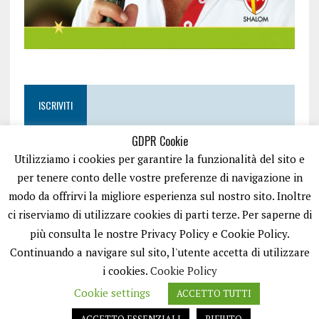
ISCRIVITI
GDPR Cookie
Utilizziamo i cookies per garantire la funzionalità del sito e
per tenere conto delle vostre preferenze di navigazione in
modo da offrirvi la migliore esperienza sul nostro sito. Inoltre
ci riserviamo di utilizzare cookies di parti terze. Per saperne di
più consulta le nostre Privacy Policy e Cookie Policy.
Continuando a navigare sul sito, l'utente accetta di utilizzare
i cookies.
Cookie Policy
Cookie settings
ACCETTO TUTTI
EASYNEWS24 È UN PORTALE GESTITO DA FRANCESCO TV - PARTITA IVA
08792490727 - TESTATA GIORNALISTICA REGISTRATA PRESSO IL TRIBUNALE