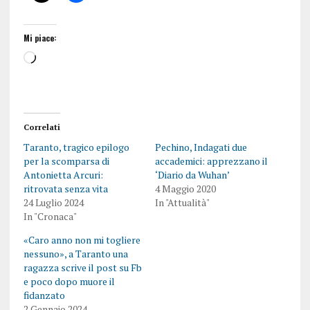
Mi piace:
Correlati
Taranto, tragico epilogo
Pechino, Indagati due
per la scomparsa di
accademici: apprezzano il
Antonietta Arcuri:
‘Diario da Wuhan’
ritrovata senza vita
4 Maggio 2020
24 Luglio 2024
In "Attualità"
In "Cronaca"
«Caro anno non mi togliere
nessuno», a Taranto una
ragazza scrive il post su Fb
e poco dopo muore il
fidanzato
2 Gennaio 2024