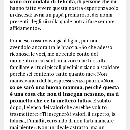
sono circondata di felicità
, di persone che mi
hanno fatto vivere questa nostra esperienza solo
in discesa: avrai un papà premuroso, dei nonni
presenti, degli zii sulla quale potrai fare sempre
affidamento».
Francesca osservava già il figlio, pur non
avendolo ancora tra le braccia. «So che adesso
riconosci le voci, me ne rendo conto del
momento in cui senti una voce che ti risulta
familiare e i tuoi piccoli piedini iniziano a scalciare
perché sei contento tanto quanto me». Non
mancavano i dubbi, espressi senza paura. «
Non
so se sarò una buona mamma, perché questa
è una cosa che non ti insegna nessuno, ma ti
prometto che ce la metterò tutta
». E subito
dopo, l’elenco dei valori che avrebbe voluto
trasmettere: «Ti insegnerò i valori, il rispetto, la
fiducia, l’umiltà, cercando di non farti mancare
mai niente». Non un ideale astratto, ma un