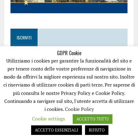
ISCRIVITI
GDPR Cookie
Utilizziamo i cookies per garantire la funzionalità del sito e
per tenere conto delle vostre preferenze di navigazione in
modo da offrirvi la migliore esperienza sul nostro sito. Inoltre
ci riserviamo di utilizzare cookies di parti terze. Per saperne di
più consulta le nostre Privacy Policy e Cookie Policy.
Continuando a navigare sul sito, l'utente accetta di utilizzare
i cookies.
Cookie Policy
Cookie settings
ACCETTO TUTTI
EASYNEWS24 È UN PORTALE GESTITO DA FRANCESCO TV - PARTITA IVA
08792490727 - TESTATA GIORNALISTICA REGISTRATA PRESSO IL TRIBUNALE
ACCETTO ESSENZIALI
RIFIUTO
DI TRANI RG N.256/2018 MOD.21/12/2023. TUTTI I DIRITTI RISERVATI.