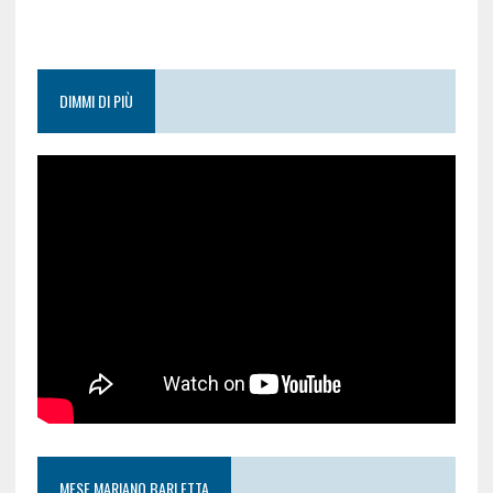
DIMMI DI PIÙ
MESE MARIANO BARLETTA