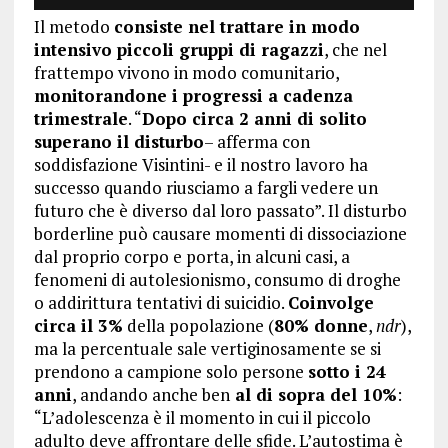
Il metodo
consiste nel trattare in modo
intensivo piccoli gruppi di ragazzi
, che nel
frattempo vivono in modo comunitario,
monitorandone i progressi a cadenza
trimestrale
. “
Dopo circa 2 anni di solito
superano il disturbo
– afferma con
soddisfazione Visintini- e il nostro lavoro ha
successo quando riusciamo a fargli vedere un
futuro che è diverso dal loro passato”. Il disturbo
borderline può causare momenti di dissociazione
dal proprio corpo e porta, in alcuni casi, a
fenomeni di autolesionismo, consumo di droghe
o addirittura tentativi di suicidio.
Coinvolge
circa il 3%
della popolazione (
80% donne
,
ndr
),
ma la percentuale sale vertiginosamente se si
prendono a campione solo persone
sotto i 24
anni
, andando anche ben
al di sopra del 10%
:
“L’adolescenza è il momento in cui il piccolo
adulto deve affrontare delle sfide. L’autostima è