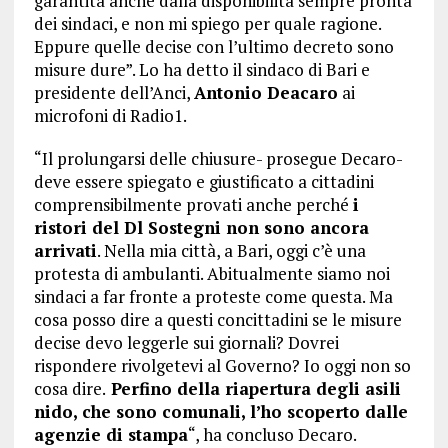
garantita anche dalla disponibilità sempre pronta
dei sindaci, e non mi spiego per quale ragione.
Eppure quelle decise con l’ultimo decreto sono
misure dure”. Lo ha detto il sindaco di Bari e
presidente dell’Anci,
Antonio Deacaro
ai
microfoni di Radio1.
“Il prolungarsi delle chiusure- prosegue Decaro-
deve essere spiegato e giustificato a cittadini
comprensibilmente provati anche perché
i
ristori del Dl Sostegni non sono ancora
arrivati
. Nella mia città, a Bari, oggi c’è una
protesta di ambulanti. Abitualmente siamo noi
sindaci a far fronte a proteste come questa. Ma
cosa posso dire a questi concittadini se le misure
decise devo leggerle sui giornali? Dovrei
rispondere rivolgetevi al Governo? Io oggi non so
cosa dire.
Perfino della riapertura degli asili
nido, che sono comunali, l’ho scoperto dalle
agenzie di stampa
“, ha concluso Decaro.