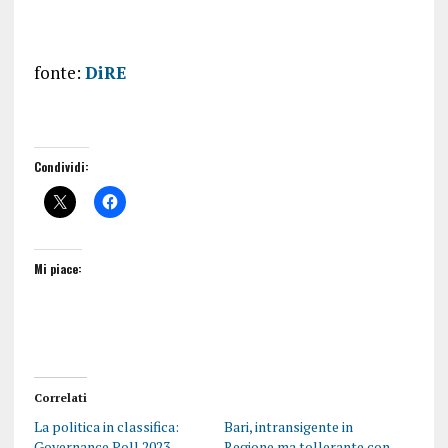
fonte:
DiRE
Condividi:
Mi piace:
Correlati
La politica in classifica:
Bari, intransigente in
Governance Poll 2023,
Regione ma tollerante con