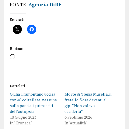
FONTE:
Agenzia DiRE
Condividi:
Mi piace:
Correlati
Giulia Tramontano uccisa
Morte di Ylenia Musella, il
con 40 coltellate, nessuna
fratello 3 ore davanti al
sulla pancia: i primi esiti
gip: “Non volevo
dell’autopsia
ucciderla”
10 Giugno 2023
6 Febbraio 2026
In "Cronaca"
In "Attualità"