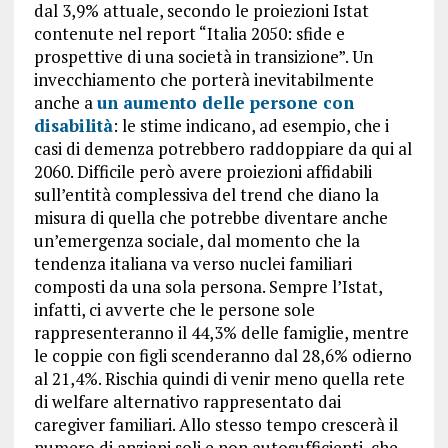
dal 3,9% attuale, secondo le proiezioni Istat
contenute nel report “Italia 2050: sfide e
prospettive di una società in transizione”. Un
invecchiamento che porterà inevitabilmente
anche a
un aumento delle persone con
disabilità
: le stime indicano, ad esempio, che i
casi di demenza potrebbero raddoppiare da qui al
2060. Difficile però avere proiezioni affidabili
sull’entità complessiva del trend che diano la
misura di quella che potrebbe diventare anche
un’emergenza sociale, dal momento che la
tendenza italiana va verso nuclei familiari
composti da una sola persona. Sempre l’Istat,
infatti, ci avverte che le persone sole
rappresenteranno il 44,3% delle famiglie, mentre
le coppie con figli scenderanno dal 28,6% odierno
al 21,4%. Rischia quindi di venir meno quella rete
di welfare alternativo rappresentato dai
caregiver familiari. Allo stesso tempo crescerà il
numero di anziani soli e non autosufficienti, che