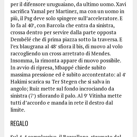
per il difensore uruguaiano, da ultimo uomo. Xavi
sacrifica Yamal per Martinez, ma con un uomo in
più, il Psg deve solo spingere sull’acceleratore. E
lo fa al 40′, con Barcola che entra da sinistra,
crossa dentro per servire dalla parte opposta
Dembélé che di prima piazza sotto la traversa. E
l’ex blaugrana al 48′ sfiora il bis, di nuovo al volo
raccogliendo un cross arretrato di Mendes.
Insomma, la rimonta appare di nuovo possibile.
In avvio di ripresa, Mbappé chiede subito
massima pressione ed è subito accontentato: al 4′
Hakimi scarica su Ter Stegen che si salva in
angolo; Ruiz mette sul fondo incrociando da
sinistra (7′) sfiorando il palo. Al 9′ Vitinha mette
tutti d’accordo e manda in rete il destro dal
limite.
REGALO
Sul 4-4 complessivo, il Barcellona, stremato dal