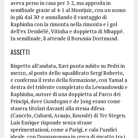
aveva perso in casa per 3-2, ma approda in
semifinale grazie al 4-1 al Montjuic, con un uomo
in più dal 30′ e annullando il vantaggio di
Raphinha con la rimonta nella rimonta e i gol
dell’ex Dembélé, Vitinha e doppietta di Mbappé.
In semifinale, li attende il Borussia Dortmund.
ASSETTI
Rispetto all’andata, Xavi punta subito su Pedri in
mezzo, al posto dello squalificato Sergi Roberto,
e conferma il resto della formazione, con Yamal a
destra del tridente completato da Lewandowski e
Raphinha, autore di una doppietta al Parco dei
Principi, dove Gundogan e de Jong erano come
stasera titolari davanti alla stessa difesa
(Cancelo, Cubarsi, Araujo, Koundé) di Ter Stegen.
Luis Enrique risponde senza strane
sperimentazioni, come a Parigi, e cala l’undici
ideale, con Donnarumma in cerca di riscatto tra i