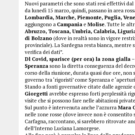
Nuovi parametri che sono stati resi effettivi dal
da lunedì 15 marzo, quindi, passano in area ros
Lombardia, Marche, Piemonte, Puglia, Ven
aggiungono a
Campania
e
Molise
. Tutte le alt
Abruzzo, Toscana, Umbria, Calabria, Liguria
di Bolzano
(dove in realtà sono in vigore restri
provinciale). La Sardegna resta bianca, mentre 
verifica dei dati”.
Dl Covid, sparisce (per ora) la zona gialla 
Speranza
sono la diretta conseguenza del dec
corso della riunione, durata quasi due ore, non
governo tra ‘rigoristi’ come Speranza e ‘aperturi
Stando a fonti governative citate dalle agenzie 
Giorgetti
avrebbe espresso forti perplessità rig
visite che si possono fare nelle abitazioni private
Sul punto è intervenuta anche l’azzurra
Mara 
nelle zone rosse (dove invece non è consentito s
Carfagna, raccontano, si sarebbero ritrovate anc
dell’Interno Luciana Lamorgese.