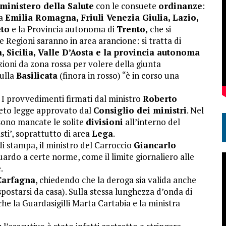
ministero della Salute
con le consuete
ordinanze
:
sa
Emilia Romagna, Friuli Venezia Giulia, Lazio,
eto
e la Provincia autonoma di
Trento,
che si
re Regioni saranno in area arancione: si tratta di
, Sicilia, Valle D’Aosta e la provincia autonoma
zioni da zona rossa per volere della giunta
sulla
Basilicata
(finora in rosso) “è in corso una
–
I provvedimenti firmati dal ministro
Roberto
reto legge approvato dal
Consiglio dei ministri
. Nel
 sono mancate le solite
divisioni
all’interno del
sti’, soprattutto di area
Lega
.
di stampa, il ministro del Carroccio
Giancarlo
uardo a certe norme, come il limite giornaliero alle
.
Carfagna
, chiedendo che la deroga sia valida anche
postarsi da casa). Sulla stessa lunghezza d’onda di
he la Guardasigilli Marta Cartabia e la ministra