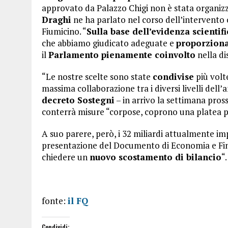
approvato da Palazzo Chigi non è stata organiz
Draghi
ne ha parlato nel corso dell’intervento c
Fiumicino. “
Sulla base dell’evidenza scientifi
che abbiamo giudicato adeguate e
proporzion
il
Parlamento pienamente coinvolto
nella di
“Le nostre scelte sono state
condivise
più volt
massima collaborazione tra i diversi livelli dell
decreto Sostegni
– in arrivo la settimana pross
conterrà misure “corpose, coprono una platea 
A suo parere, però, i 32 miliardi attualmente i
presentazione del Documento di Economia e Fina
chiedere un
nuovo scostamento di bilancio
“.
fonte:
il FQ
Condividi: