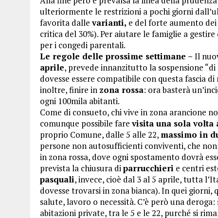
Alla fine però è prevalsa la linea della prudenza:
ulteriormente le restrizioni a pochi giorni dall’
favorita dalle
varianti,
e del forte aumento dei 
critica del 30%). Per aiutare le famiglie a gestire
per i congedi parentali.
Le regole delle prossime settimane –
Il nuo
aprile
, prevede innanzitutto la sospensione “di 
dovesse essere compatibile con questa fascia di 
inoltre, finire in
zona rossa
: ora basterà un’inc
ogni 100mila abitanti.
Come di consueto, chi vive in zona arancione n
comunque possibile fare
visita una sola volta
proprio Comune, dalle 5 alle 22,
massimo in d
persone non autosufficienti conviventi, che non
in zona rossa, dove ogni spostamento dovrà es
prevista la chiusura di
parrucchieri
e centri este
pasquali
, invece, cioè dal 3 al 5 aprile, tutta l
dovesse trovarsi in zona bianca). In quei giorni, 
salute, lavoro o necessità. C’è però una deroga: 
abitazioni private, tra le 5 e le 22, purché si ri