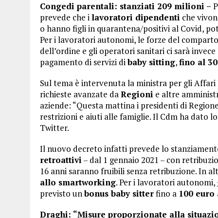
Congedi parentali: stanziati 209 milioni –
P
prevede che i
lavoratori dipendenti
che vivono
o hanno figli in quarantena/positivi al Covid, 
Per i lavoratori autonomi, le forze del comparto 
dell’ordine e gli operatori sanitari ci sarà invece
pagamento di servizi di
baby sitting
,
fino al 3
Sul tema è intervenuta la ministra per gli Affari
richieste avanzate da
Regioni
e altre amministr
aziende: “Questa mattina i presidenti di Regio
restrizioni e aiuti alle famiglie. Il Cdm ha dato 
Twitter.
Il nuovo decreto infatti prevede lo stanziament
retroattivi
– dal 1 gennaio 2021 – con retribuzion
16 anni saranno fruibili senza retribuzione. In alt
allo smartworking
. Per i lavoratori autonomi, 
previsto un
bonus baby sitter
fino a
100 euro 
Draghi: “Misure proporzionate alla situazi