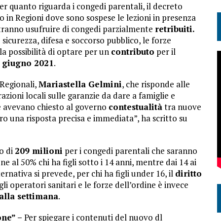
er quanto riguarda i congedi parentali, il decreto
 in Regioni dove sono sospese le lezioni in presenza
potranno usufruire di congedi parzialmente
retribuiti.
sicurezza, difesa e soccorso pubblico, le forze
 la possibilità di optare per un
contributo
per il
0 giugno 2021
.
 Regionali,
Mariastella Gelmini
, che risponde alle
azioni locali sulle garanzie da dare a famiglie e
ne avevano chiesto al governo
contestualità
tra nuove
loro una risposta precisa e immediata”, ha scritto su
o di
209 milioni
per i congedi parentali che saranno
e al 50% chi ha figli sotto i 14 anni, mentre dai 14 ai
ernativa si prevede, per chi ha figli under 16, il
diritto
gli operatori sanitari e le forze dell’ordine è invece
alla settimana
.
one” –
Per spiegare i contenuti del nuovo dl