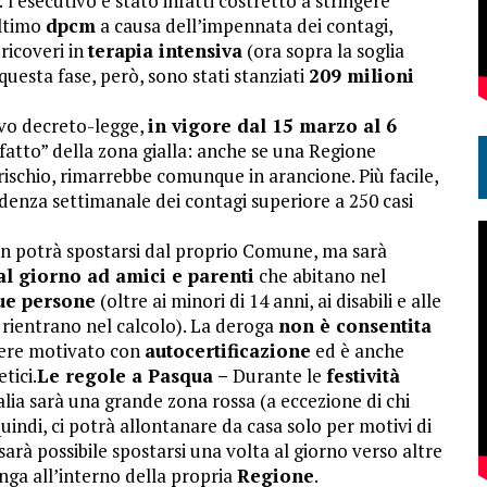
 l’esecutivo è stato infatti costretto a stringere
ultimo
dpcm
a causa dell’impennata dei contagi,
ricoveri in
terapia intensiva
(ora sopra la soglia
 questa fase, però, sono stati stanziati
209 milioni
vo decreto-legge,
in vigore dal 15 marzo al 6
fatto” della zona gialla: anche se una Regione
rischio, rimarrebbe comunque in arancione. Più facile,
idenza settimanale dei contagi superiore a 250 casi
on potrà spostarsi dal proprio Comune, ma sarà
 al giorno ad amici e parenti
che abitano nel
ue persone
(oltre ai minori di 14 anni, ai disabili e alle
 rientrano nel calcolo). La deroga
non è consentita
sere motivato con
autocertificazione
ed è anche
tici.
Le regole a Pasqua –
Durante le
festività
’Italia sarà una grande zona rossa (a eccezione di chi
quindi, ci potrà allontanare da casa solo per motivi di
sarà possibile spostarsi una volta al giorno verso altre
manga all’interno della propria
Regione
.