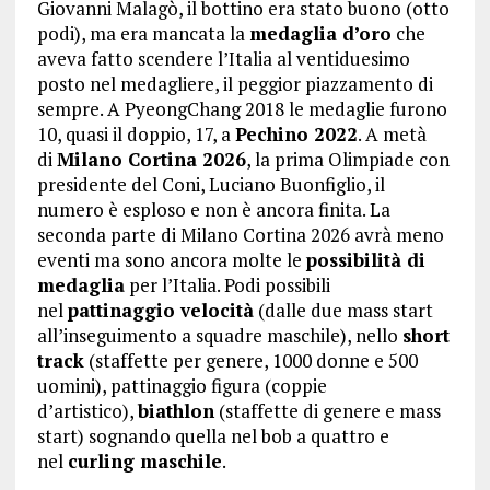
Giovanni Malagò, il bottino era stato buono (otto
podi), ma era mancata la
medaglia d’oro
che
aveva fatto scendere l’Italia al ventiduesimo
posto nel medagliere, il peggior piazzamento di
sempre. A PyeongChang 2018 le medaglie furono
10, quasi il doppio, 17, a
Pechino 2022
. A metà
di
Milano Cortina 2026
, la prima Olimpiade con
presidente del Coni, Luciano Buonfiglio, il
numero è esploso e non è ancora finita. La
seconda parte di Milano Cortina 2026 avrà meno
eventi ma sono ancora molte le
possibilità di
medaglia
per l’Italia. Podi possibili
nel
pattinaggio velocità
(dalle due mass start
all’inseguimento a squadre maschile), nello
short
track
(staffette per genere, 1000 donne e 500
uomini), pattinaggio figura (coppie
d’artistico),
biathlon
(staffette di genere e mass
start) sognando quella nel bob a quattro e
nel
curling maschile
.