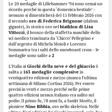
Le 20 medaglie di Lillehammer ’94 sono ormai un
ricordo perché in questa ‘domenica bestiale’ –
nessuno si dimenticherà del 15 febbraio 2026 con
il secondo
oro di Federica Brignone
(slalom
gigante), lo storico oro nel
biathlon di Lisa
Vittozzi
, il bronzo della staffetta maschile dello
sci nordico trascinata da ‘Chicco’ Pellegrino e
dall’argento di Michela Moioli e Lorenzo
Sommariva tra i salti dello snowboard cross – le
medaglie sono salite a
2
L’Italia ai
Giochi della neve e del ghiaccio
è
salita a
163 medaglie complessive
in
ventiquattro edizioni e mezzo (manca l’ultima
settimana di Milano Cortina 2026). Per essere
precisi in venti e mezzo perché nelle prime
quattro edizioni nessun italiano era salito sul
podio. Il primo fu, 78 anni fa, a Sankt Moritz, il
pioniere
Nino Bibbia
, oro nello skeleton. Nelle