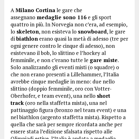
A
Milano Cortina
le gare che
assegnano
medaglie sono 116
e gli sport
quattro in più. In Norvegia non c’era, ad esempio,
lo
skeleton
, non esisteva lo
snowboard
, le gare
di
biathlon
erano quasi la metà di adesso (tre per
ogni genere contro le cinque di adesso), non
esistevano il bob, lo slittino e l’hockey al
femminile, e non c’erano tutte le
gare miste
.
Solo analizzando gli eventi misti (o squadre) o
che non erano presenti a Lillehammer, l’Italia
avrebbe cinque medaglie in meno: due nello
slittino (doppio femminile, oro con Votter-
Oberhofer, e team event), una nello
short
track
(oro nella staffetta mista), una nel
pattinaggio figura (bronzo nel team event) e una
nel biathlon (argento staffetta mista). Rispetto a
quella che sarà per sempre ricordata anche per
essere stata l’edizione sfalsata rispetto alle
Olimpiadi estive, l’Italia è andata a medaglia