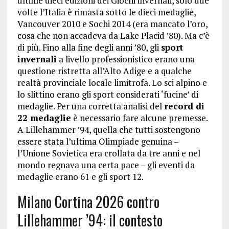
ultime dieci edizioni dei Giochi invernali, solo due
volte l’Italia è rimasta sotto le dieci medaglie,
Vancouver 2010 e Sochi 2014 (era mancato l’oro,
cosa che non accadeva da Lake Placid ’80). Ma c’è
di più. Fino alla fine degli anni ’80, gli
sport
invernali
a livello professionistico erano una
questione ristretta all’Alto Adige e a qualche
realtà provinciale locale limitrofa. Lo sci alpino e
lo slittino erano gli sport considerati ‘fucine’ di
medaglie. Per una corretta analisi del
record di
22 medaglie
è necessario fare alcune premesse.
A Lillehammer ’94, quella che tutti sostengono
essere stata l’ultima Olimpiade genuina –
l’Unione Sovietica era crollata da tre anni e nel
mondo regnava una certa pace – gli eventi da
medaglie erano 61 e gli sport 12.
Milano Cortina 2026 contro
Lillehammer ’94: il contesto