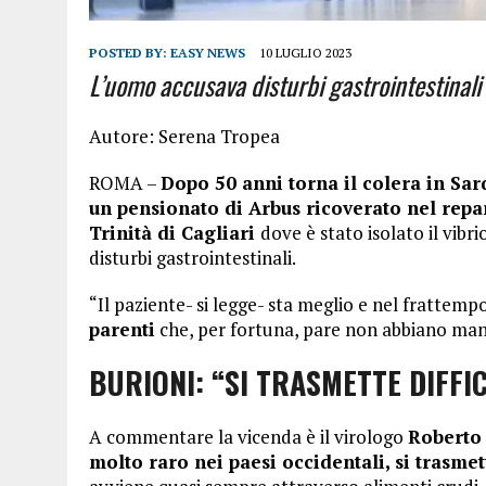
POSTED BY:
EASY NEWS
10 LUGLIO 2023
L’uomo accusava disturbi gastrointestinali
Autore: Serena Tropea
ROMA –
Dopo 50 anni torna il colera in Sa
un pensionato di Arbus ricoverato nel repar
Trinità di Cagliari
dove è stato isolato il vib
disturbi gastrointestinali.
“Il paziente- si legge- sta meglio e nel frattemp
parenti
che, per fortuna, pare non abbiano man
BURIONI: “SI TRASMETTE DIFF
A commentare la vicenda è il virologo
Roberto
molto raro nei paesi occidentali, si trasme