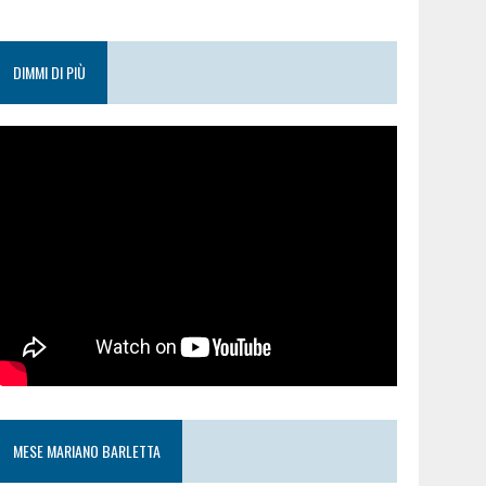
DIMMI DI PIÙ
MESE MARIANO BARLETTA