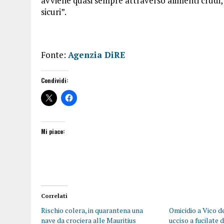
avviene quasi sempre attraverso alimenti crudi, i
sicuri”.
Fonte:
Agenzia DiRE
Condividi:
Mi piace:
Correlati
Rischio colera, in quarantena una
Omicidio a Vico d
nave da crociera alle Mauritius
ucciso a fucilate 