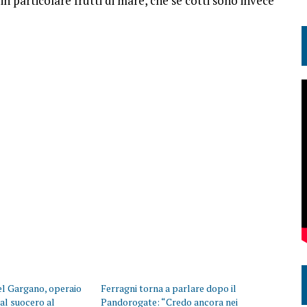
n particolare frutti di mare, che se cotti sono invece
el Gargano, operaio
Ferragni torna a parlare dopo il
dal suocero al
Pandorogate: “Credo ancora nei